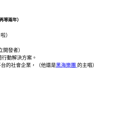
再等兩年）
了啦）
立開發者）
簡行動解決方案。
平台
的社會企業，（他還是
黑海樂團
的主唱）