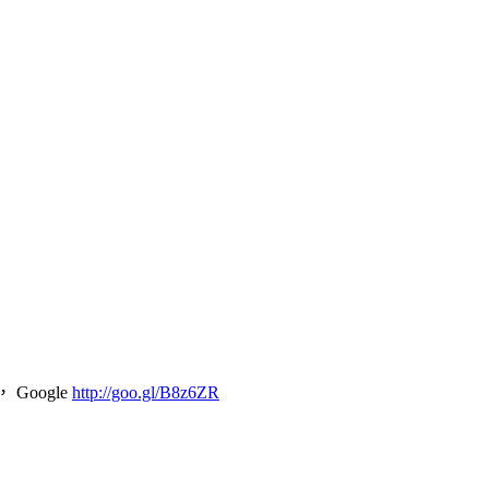
， Google
http://goo.gl/B8z6ZR