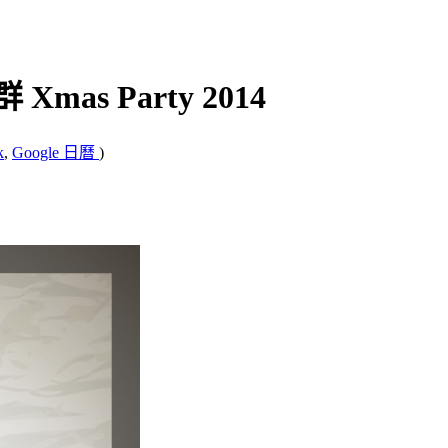
mas Party 2014
k
,
Google 日曆
)