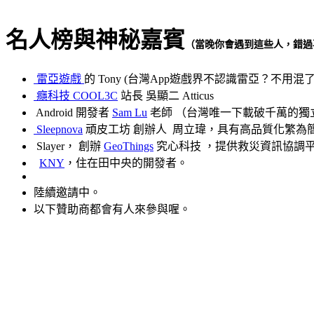
名人榜與神秘嘉賓
（當晚你會遇到這些人，錯過
雷亞遊戲
的 Tony (台灣App遊戲界不認識雷亞？不用混
癮科技 COOL3C
站長 吳顯二 Atticus
Android 開發者
Sam Lu
老師 （台灣唯一下載破千萬的獨
Sleepnova
頑皮工坊 創辦人 周立瑋，具有高品質化繁為
Slayer， 創辦
GeoThings
究心科技 ，提供
救災資訊協調
KNY
，住在田中央的開發者。
陸續邀請中。
以下贊助商都會有人來參與喔。