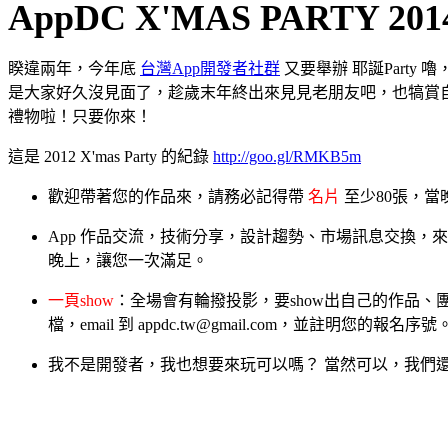
AppDC X'MAS PARTY 201
睽違兩年，今年底
台灣App開發者社群
又要舉辦 耶誕Part
是大家好久沒見面了，趁歲末年終出來見見老朋友吧，也犒賞
禮物啦！只要你來！
這是 2012 X'mas Party 的紀錄
http://goo.gl/RMKB5m
歡迎帶著您的作品來，請務必記得帶
名片
至少80張，
App 作品交流，技術分享，設計趨勢、市場訊息交換，來
晚上，讓您一次滿足。
一頁show
：全場會有
輪撥
投影，要show出自己的作品、
檔，email 到 appdc.tw@gmail.com，並註明您的報名序號
我不是開發者，我也想要來玩可以嗎？ 當然可以，我們還有提