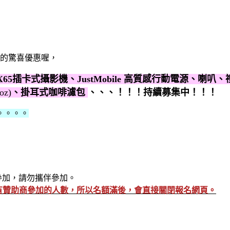
的驚喜優惠喔，
X65插卡式攝影機、JustMobile 高質感行動電源、喇
oz)
、掛耳式咖啡濾包
、、、！！！持續募集中！！！
。。。。
參加，請勿攜伴參加。
還有贊助商參加的人數，所以名額滿後，會直接關閉報名網頁。